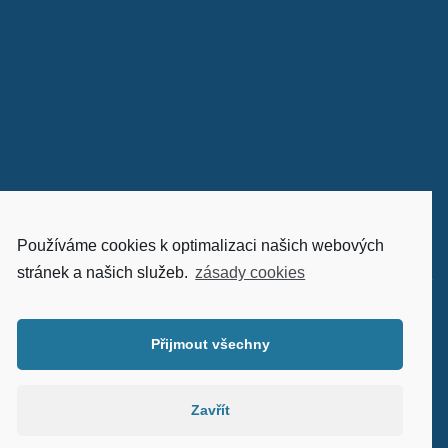
Používáme cookies k optimalizaci našich webových
stránek a našich služeb.
zásady cookies
© Všechna práva vyhrazena
Centrum provázení
Přijmout všechny
2018 | webdesign:
www.rostanetek.cz
|
admin
Zavřít