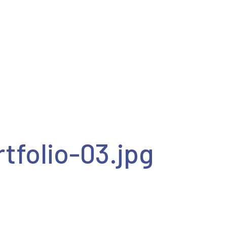
 provázení
Příběhy
Ohlasy a reakce
Publikace
M
tfolio-03.jpg