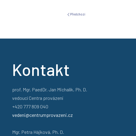
Předchozí
Kontakt
prof. Mgr. PaedDr. Jan Michalík, Ph. D.
vedoucí Centra provázení
+420 777 809 040
vedeni@centrumprovazeni.cz
Mgr. Petra Hájková, Ph. D.