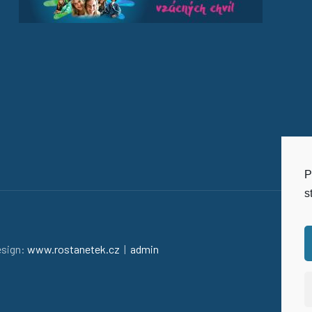
P
s
esign:
www.rostanetek.cz
|
admin