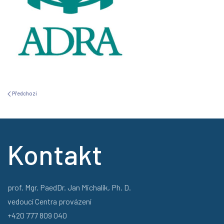
Předchozí
Kontakt
prof. Mgr. PaedDr. Jan Michalík, Ph. D.
vedoucí Centra provázení
+420 777 809 040