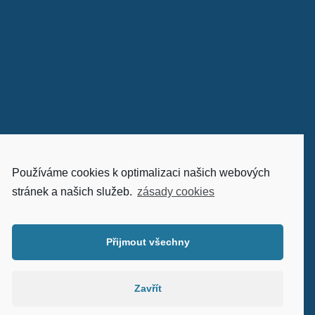
Používáme cookies k optimalizaci našich webových
stránek a našich služeb.
zásady cookies
© Všechna práva vyhrazena
Centrum provázení
Přijmout všechny
2018 | webdesign:
www.rostanetek.cz
|
admin
Zavřít