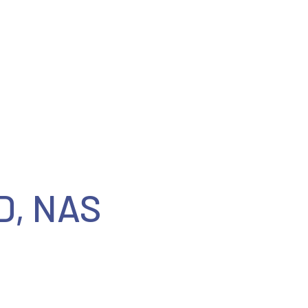
édia
Podporují nás
Kontakty
D, NAS