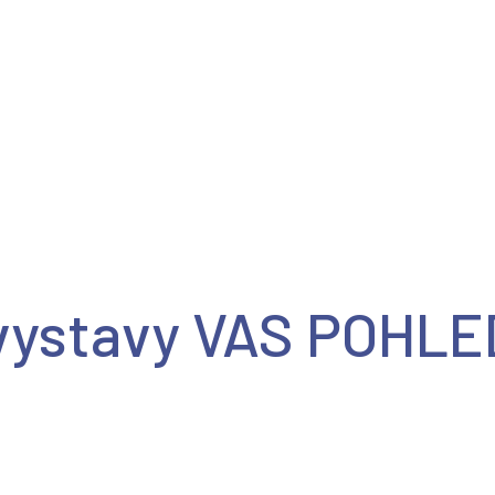
 provázení
Příběhy
Ohlasy a reakce
Publikace
M
 vystavy VAS POHLE